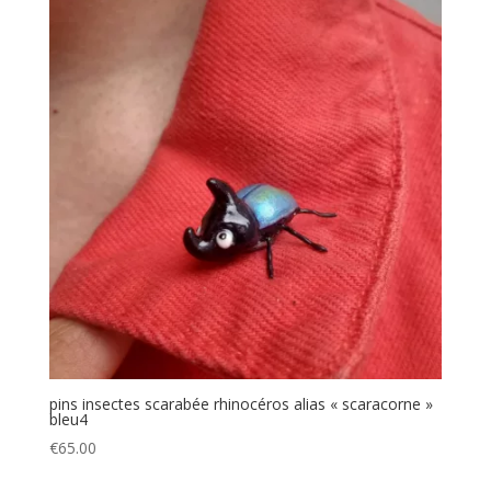
pins insectes scarabée rhinocéros alias « scaracorne »
bleu4
€
65.00