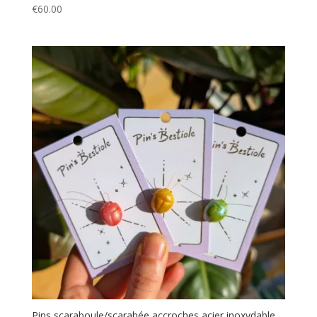
€
60.00
Pins scaraboule/scarabée accroches acier inoxydable