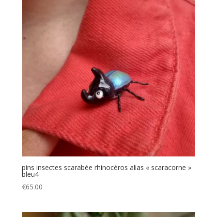
pins insectes scarabée rhinocéros alias « scaracorne »
bleu4
€
65.00