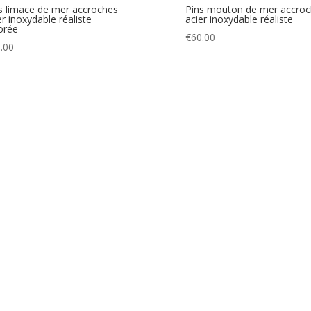
s limace de mer accroches
Pins mouton de mer accro
er inoxydable réaliste
acier inoxydable réaliste
orée
€
60.00
.00