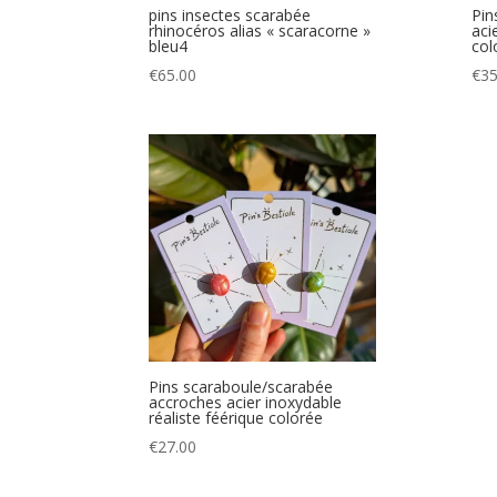
pins insectes scarabée
Pin
rhinocéros alias « scaracorne »
aci
bleu4
col
€
65.00
€
35
Pins scaraboule/scarabée
accroches acier inoxydable
réaliste féérique colorée
€
27.00