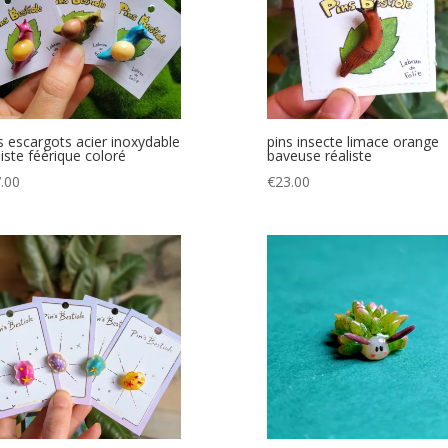
s escargots acier inoxydable
pins insecte limace orange
liste féérique coloré
baveuse réaliste
.00
€
23.00