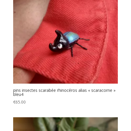
pins insectes scarabée rhinocéros alias « scaracorne »
bleu4
€
65.00