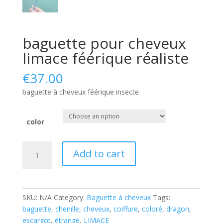
baguette pour cheveux
limace féérique réaliste
€
37.00
baguette à cheveux féérique insecte
color
baguette
Add to cart
pour
cheveux
limace
féérique
SKU:
N/A
Category:
Baguette à cheveux
Tags:
réaliste
baguette
,
chenille
,
cheveux
,
coiffure
,
coloré
,
dragon
,
quantity
escargot
,
étrange
,
LIMACE