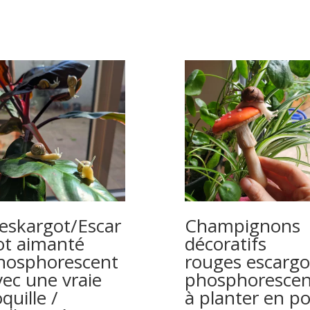
eskargot/Escar
Champignons
ot aimanté
décoratifs
hosphorescent
rouges escargo
vec une vraie
phosphorescen
quille /
à planter en po