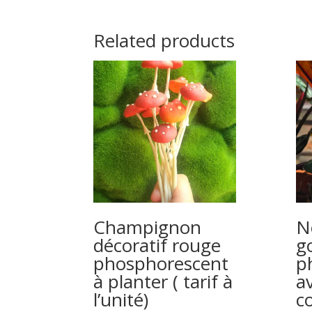
Related products
Champignon
N
décoratif rouge
g
phosphorescent
p
à planter ( tarif à
a
l’unité)
co