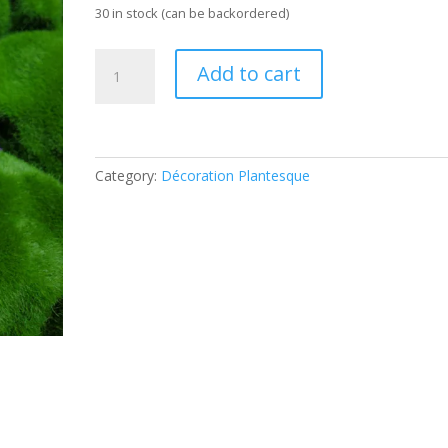
30 in stock (can be backordered)
Champignons
Add to cart
décoratifs
bleus
féérique
à
planter
Category:
Décoration Plantesque
(tarif
à
l'unité)
quantity