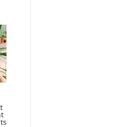
t
t
ts